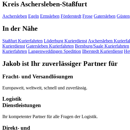
Kreis Aschersleben-Staßfurt
Aschersleben
Egeln
Ermsleben
Förderstedt
Frose
Gatersleben
Güsten
In der Nähe
Staßfurt
Kurierfahrten
Löderburg
Kurierdienst
Aschersleben
Kurierfa
Kurierdienst
Gatersleben
Kurierfahrten
Bernburg/Saale
Kurierfahrten
Kurierfahrten
Langenweddingen
Spedition
Ilberstedt
Kurierdienst
Het
Jakob ist Ihr zuverlässiger Partner für
Fracht- und Versandlösungen
Europaweit, weltweit, schnell und zuverlässig.
Logistik
Dienstleistungen
Ihr kompetenter Partner für alle Fragen der Logistik.
Direkt- und