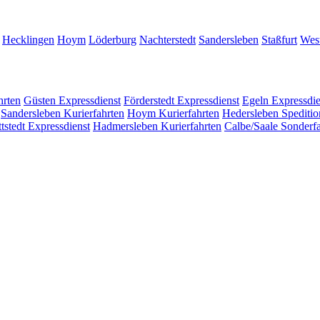
Hecklingen
Hoym
Löderburg
Nachterstedt
Sandersleben
Staßfurt
West
hrten
Güsten
Expressdienst
Förderstedt
Expressdienst
Egeln
Expressdie
Sandersleben
Kurierfahrten
Hoym
Kurierfahrten
Hedersleben
Speditio
tstedt
Expressdienst
Hadmersleben
Kurierfahrten
Calbe/Saale
Sonderfa