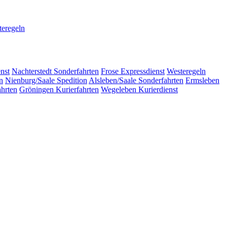
eregeln
nst
Nachterstedt
Sonderfahrten
Frose
Expressdienst
Westeregeln
n
Nienburg/Saale
Spedition
Alsleben/Saale
Sonderfahrten
Ermsleben
hrten
Gröningen
Kurierfahrten
Wegeleben
Kurierdienst