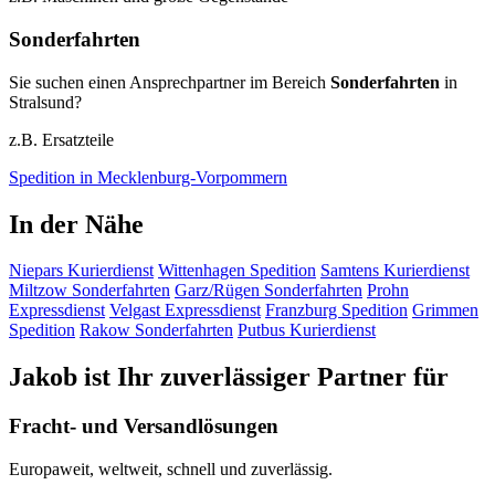
Sonderfahrten
Sie suchen einen Ansprechpartner im Bereich
Sonderfahrten
in
Stralsund?
z.B. Ersatzteile
Spedition in Mecklenburg-Vorpommern
In der Nähe
Niepars
Kurierdienst
Wittenhagen
Spedition
Samtens
Kurierdienst
Miltzow
Sonderfahrten
Garz/Rügen
Sonderfahrten
Prohn
Expressdienst
Velgast
Expressdienst
Franzburg
Spedition
Grimmen
Spedition
Rakow
Sonderfahrten
Putbus
Kurierdienst
Jakob ist Ihr zuverlässiger Partner für
Fracht- und Versandlösungen
Europaweit, weltweit, schnell und zuverlässig.