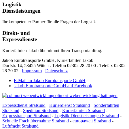
Logistik
Dienstleistungen
Ihr kompetenter Partner für alle Fragen der Logistik.
Direkt- und
Expressdienste
Kurierfahrten Jakob übernimmt Ihren Transportauftrag.
Jakob Eurotransporte GmbH, Kurierfahrten Jakob
Dorfstr. 14,
58455 Witten
.
Telefon
02302 28 20 00
.
Telefax
02302
28 20 02
.
Impressum
.
Datenschutz
E-Mail an Jakob Eurotransporte GmbH
Jakob Eurotransporte GmbH auf Facebook
colimori webentwicklung hattingen
Expressdienst Stralsund
-
Kurierdienst Stralsund
-
Sonderfahrten
Stralsund
-
Spedition Stralsund
-
Kurierfahrten Stralsund
-
Expresstransport Stralsund
-
Logistik Dienstleistungen Stralsund
-
Schnelle Frachtübernahme Stralsund
-
europaweit Stralsund
-
Luftfracht Stralsund