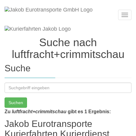
Navi
Suche nach
luftfracht+crimmitschau
Suche
Suchen
Zu
luftfracht+crimmitschau
gibt es 1 Ergebnis:
Jakob Eurotransporte
Kurierfahrten Kurierdienst