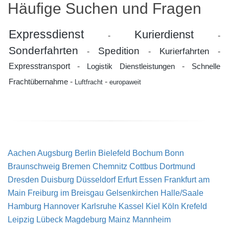
Häufige Suchen und Fragen
Expressdienst
Kurierdienst
-
-
Sonderfahrten
Spedition
Kurierfahrten
-
-
-
Expresstransport
-
-
Logistik Dienstleistungen
Schnelle
-
-
Frachtübernahme
Luftfracht
europaweit
Aachen
Augsburg
Berlin
Bielefeld
Bochum
Bonn
Braunschweig
Bremen
Chemnitz
Cottbus
Dortmund
Dresden
Duisburg
Düsseldorf
Erfurt
Essen
Frankfurt am
Main
Freiburg im Breisgau
Gelsenkirchen
Halle/Saale
Hamburg
Hannover
Karlsruhe
Kassel
Kiel
Köln
Krefeld
Leipzig
Lübeck
Magdeburg
Mainz
Mannheim