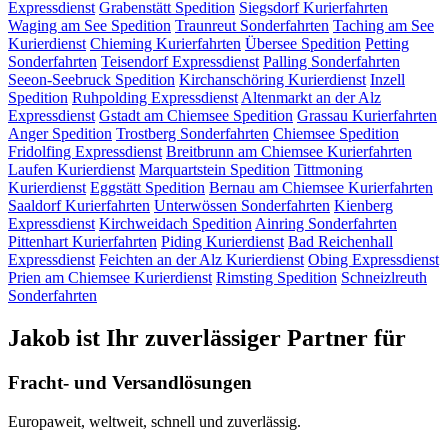
Expressdienst
Grabenstätt
Spedition
Siegsdorf
Kurierfahrten
Waging am See
Spedition
Traunreut
Sonderfahrten
Taching am See
Kurierdienst
Chieming
Kurierfahrten
Übersee
Spedition
Petting
Sonderfahrten
Teisendorf
Expressdienst
Palling
Sonderfahrten
Seeon-Seebruck
Spedition
Kirchanschöring
Kurierdienst
Inzell
Spedition
Ruhpolding
Expressdienst
Altenmarkt an der Alz
Expressdienst
Gstadt am Chiemsee
Spedition
Grassau
Kurierfahrten
Anger
Spedition
Trostberg
Sonderfahrten
Chiemsee
Spedition
Fridolfing
Expressdienst
Breitbrunn am Chiemsee
Kurierfahrten
Laufen
Kurierdienst
Marquartstein
Spedition
Tittmoning
Kurierdienst
Eggstätt
Spedition
Bernau am Chiemsee
Kurierfahrten
Saaldorf
Kurierfahrten
Unterwössen
Sonderfahrten
Kienberg
Expressdienst
Kirchweidach
Spedition
Ainring
Sonderfahrten
Pittenhart
Kurierfahrten
Piding
Kurierdienst
Bad Reichenhall
Expressdienst
Feichten an der Alz
Kurierdienst
Obing
Expressdienst
Prien am Chiemsee
Kurierdienst
Rimsting
Spedition
Schneizlreuth
Sonderfahrten
Jakob ist Ihr zuverlässiger Partner für
Fracht- und Versandlösungen
Europaweit, weltweit, schnell und zuverlässig.