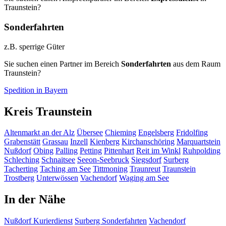
Traunstein?
Sonderfahrten
z.B. sperrige Güter
Sie suchen einen Partner im Bereich
Sonderfahrten
aus dem Raum
Traunstein?
Spedition in Bayern
Kreis Traunstein
Altenmarkt an der Alz
Übersee
Chieming
Engelsberg
Fridolfing
Grabenstätt
Grassau
Inzell
Kienberg
Kirchanschöring
Marquartstein
Nußdorf
Obing
Palling
Petting
Pittenhart
Reit im Winkl
Ruhpolding
Schleching
Schnaitsee
Seeon-Seebruck
Siegsdorf
Surberg
Tacherting
Taching am See
Tittmoning
Traunreut
Traunstein
Trostberg
Unterwössen
Vachendorf
Waging am See
In der Nähe
Nußdorf
Kurierdienst
Surberg
Sonderfahrten
Vachendorf