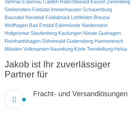
Vellmar
Espenau
Calden
Habichtswald
Kassel
Zierenberg
Grebenstein
Fuldatal
Immenhausen
Schauenburg
Baunatal
Niestetal
Fuldabrück
Lohfelden
Breuna
Wolfhagen
Bad Emstal
Edermünde
Niedenstein
Hofgeismar
Staufenberg
Kaufungen
Nieste
Guxhagen
Reinhardshagen
Söhrewald
Gudensberg
Hannoversch
Münden
Volkmarsen
Naumburg
Körle
Trendelburg
Helsa
Jakob ist Ihr zuverlässiger
Partner für
Fracht- und Versandlösungen