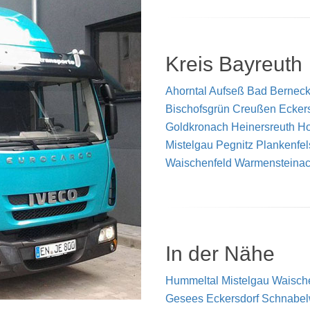
Kreis Bayreuth
Ahorntal
Aufseß
Bad Berneck 
Bischofsgrün
Creußen
Ecker
Goldkronach
Heinersreuth
Ho
Mistelgau
Pegnitz
Plankenfel
Waischenfeld
Warmensteina
In der Nähe
Hummeltal
Mistelgau
Waisch
Gesees
Eckersdorf
Schnabe