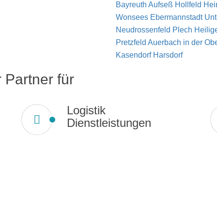
Bayreuth
Aufseß
Hollfeld
Hei
Wonsees
Ebermannstadt
Unt
Neudrossenfeld
Plech
Heilig
Pretzfeld
Auerbach in der Ob
Kasendorf
Harsdorf
 Partner für
Logistik
Dienstleistungen