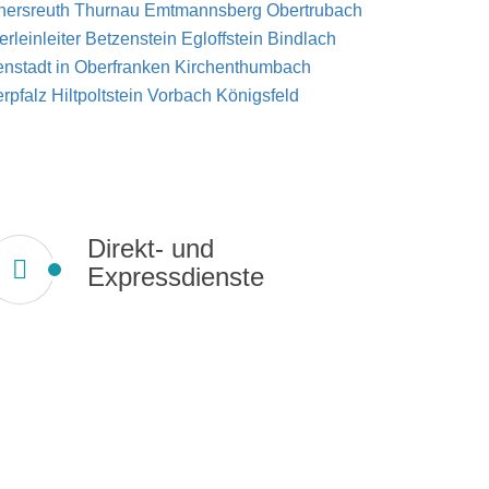
nersreuth
Thurnau
Emtmannsberg
Obertrubach
erleinleiter
Betzenstein
Egloffstein
Bindlach
enstadt in Oberfranken
Kirchenthumbach
erpfalz
Hiltpoltstein
Vorbach
Königsfeld
Direkt- und
Expressdienste