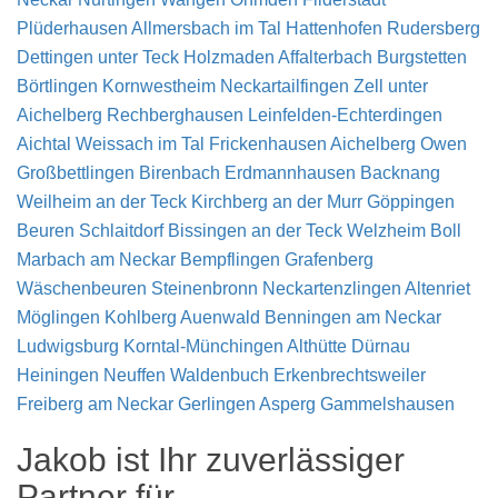
Plüderhausen
Allmersbach im Tal
Hattenhofen
Rudersberg
Dettingen unter Teck
Holzmaden
Affalterbach
Burgstetten
Börtlingen
Kornwestheim
Neckartailfingen
Zell unter
Aichelberg
Rechberghausen
Leinfelden-Echterdingen
Aichtal
Weissach im Tal
Frickenhausen
Aichelberg
Owen
Großbettlingen
Birenbach
Erdmannhausen
Backnang
Weilheim an der Teck
Kirchberg an der Murr
Göppingen
Beuren
Schlaitdorf
Bissingen an der Teck
Welzheim
Boll
Marbach am Neckar
Bempflingen
Grafenberg
Wäschenbeuren
Steinenbronn
Neckartenzlingen
Altenriet
Möglingen
Kohlberg
Auenwald
Benningen am Neckar
Ludwigsburg
Korntal-Münchingen
Althütte
Dürnau
Heiningen
Neuffen
Waldenbuch
Erkenbrechtsweiler
Freiberg am Neckar
Gerlingen
Asperg
Gammelshausen
Jakob ist Ihr zuverlässiger
Partner für