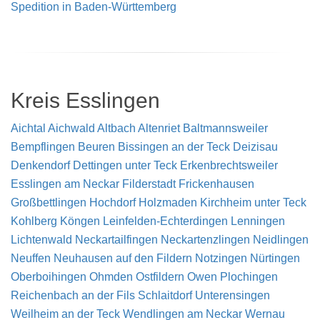
Spedition in Baden-Württemberg
Kreis Esslingen
Aichtal
Aichwald
Altbach
Altenriet
Baltmannsweiler
Bempflingen
Beuren
Bissingen an der Teck
Deizisau
Denkendorf
Dettingen unter Teck
Erkenbrechtsweiler
Esslingen am Neckar
Filderstadt
Frickenhausen
Großbettlingen
Hochdorf
Holzmaden
Kirchheim unter Teck
Kohlberg
Köngen
Leinfelden-Echterdingen
Lenningen
Lichtenwald
Neckartailfingen
Neckartenzlingen
Neidlingen
Neuffen
Neuhausen auf den Fildern
Notzingen
Nürtingen
Oberboihingen
Ohmden
Ostfildern
Owen
Plochingen
Reichenbach an der Fils
Schlaitdorf
Unterensingen
Weilheim an der Teck
Wendlingen am Neckar
Wernau