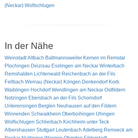
(Neckar)
Wolfschlugen
In der Nähe
Weinstadt
Altbach
Baltmannsweiler
Kernen im Remstal
Plochingen
Deizisau
Esslingen am Neckar
Winterbach
Remshalden
Lichtenwald
Reichenbach an der Fils
Fellbach
Wernau (Neckar)
Köngen
Denkendorf
Korb
Waiblingen
Hochdorf
Wendlingen am Neckar
Ostfildern
Notzingen
Ebersbach an der Fils
Schorndorf
Unterensingen
Berglen
Neuhausen auf den Fildern
Winnenden
Schwaikheim
Oberboihingen
Uhingen
Wolfschlugen
Schlierbach
Kirchheim unter Teck
Albershausen
Stuttgart
Leutenbach
Adelberg
Remseck am
Neckar
Nürtingen
Wangen
Ohmden
Filderstadt