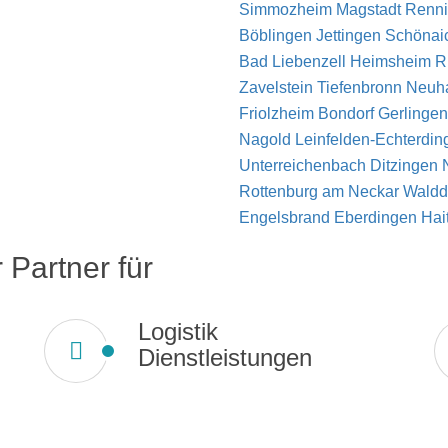
Simmozheim
Magstadt
Renn
Böblingen
Jettingen
Schönai
Bad Liebenzell
Heimsheim
R
Zavelstein
Tiefenbronn
Neuh
Friolzheim
Bondorf
Gerlinge
Nagold
Leinfelden-Echterdi
Unterreichenbach
Ditzingen
Rottenburg am Neckar
Waldd
Engelsbrand
Eberdingen
Hai
 Partner für
Logistik
Dienstleistungen