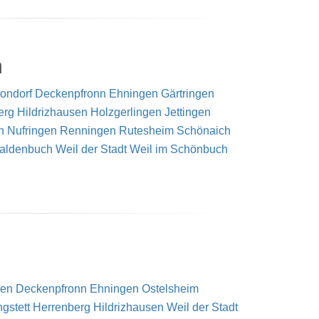
n
ondorf
Deckenpfronn
Ehningen
Gärtringen
erg
Hildrizhausen
Holzgerlingen
Jettingen
n
Nufringen
Renningen
Rutesheim
Schönaich
aldenbuch
Weil der Stadt
Weil im Schönbuch
gen
Deckenpfronn
Ehningen
Ostelsheim
ngstett
Herrenberg
Hildrizhausen
Weil der Stadt