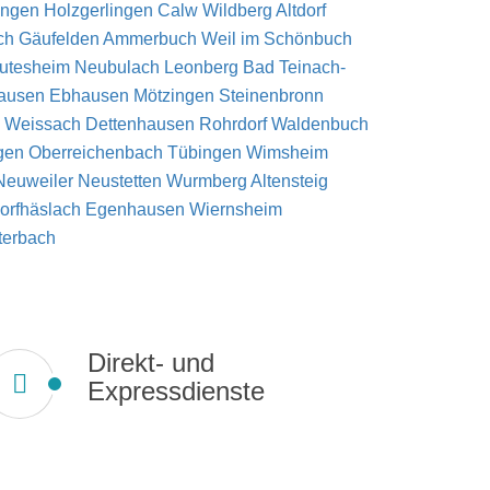
ingen
Holzgerlingen
Calw
Wildberg
Altdorf
ch
Gäufelden
Ammerbuch
Weil im Schönbuch
utesheim
Neubulach
Leonberg
Bad Teinach-
ausen
Ebhausen
Mötzingen
Steinenbronn
n
Weissach
Dettenhausen
Rohrdorf
Waldenbuch
ngen
Oberreichenbach
Tübingen
Wimsheim
Neuweiler
Neustetten
Wurmberg
Altensteig
orfhäslach
Egenhausen
Wiernsheim
terbach
Direkt- und
Expressdienste