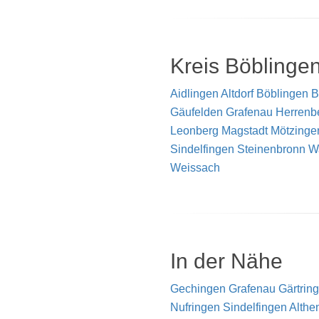
Kreis Böblinge
Aidlingen
Altdorf
Böblingen
B
Gäufelden
Grafenau
Herrenb
Leonberg
Magstadt
Mötzinge
Sindelfingen
Steinenbronn
W
Weissach
In der Nähe
Gechingen
Grafenau
Gärtrin
Nufringen
Sindelfingen
Althe