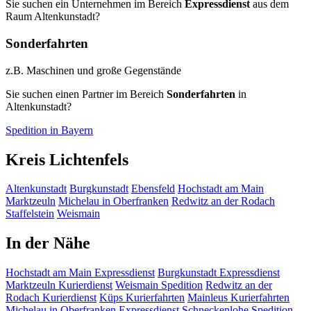
Sie suchen ein Unternehmen im Bereich
Expressdienst
aus dem
Raum Altenkunstadt?
Sonderfahrten
z.B. Maschinen und große Gegenstände
Sie suchen einen Partner im Bereich
Sonderfahrten
in
Altenkunstadt?
Spedition in Bayern
Kreis Lichtenfels
Altenkunstadt
Burgkunstadt
Ebensfeld
Hochstadt am Main
Marktzeuln
Michelau in Oberfranken
Redwitz an der Rodach
Staffelstein
Weismain
In der Nähe
Hochstadt am Main
Expressdienst
Burgkunstadt
Expressdienst
Marktzeuln
Kurierdienst
Weismain
Spedition
Redwitz an der
Rodach
Kurierdienst
Küps
Kurierfahrten
Mainleus
Kurierfahrten
Michelau in Oberfranken
Expressdienst
Schneckenlohe
Spedition