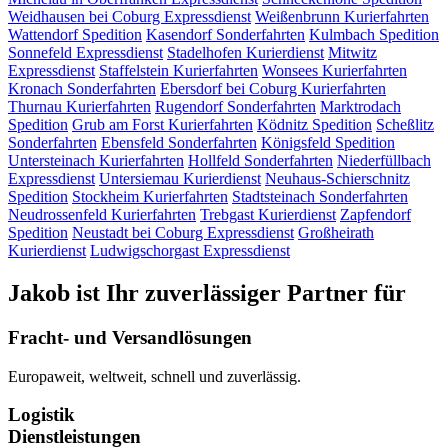
Weidhausen bei Coburg
Expressdienst
Weißenbrunn
Kurierfahrten
Wattendorf
Spedition
Kasendorf
Sonderfahrten
Kulmbach
Spedition
Sonnefeld
Expressdienst
Stadelhofen
Kurierdienst
Mitwitz
Expressdienst
Staffelstein
Kurierfahrten
Wonsees
Kurierfahrten
Kronach
Sonderfahrten
Ebersdorf bei Coburg
Kurierfahrten
Thurnau
Kurierfahrten
Rugendorf
Sonderfahrten
Marktrodach
Spedition
Grub am Forst
Kurierfahrten
Ködnitz
Spedition
Scheßlitz
Sonderfahrten
Ebensfeld
Sonderfahrten
Königsfeld
Spedition
Untersteinach
Kurierfahrten
Hollfeld
Sonderfahrten
Niederfüllbach
Expressdienst
Untersiemau
Kurierdienst
Neuhaus-Schierschnitz
Spedition
Stockheim
Kurierfahrten
Stadtsteinach
Sonderfahrten
Neudrossenfeld
Kurierfahrten
Trebgast
Kurierdienst
Zapfendorf
Spedition
Neustadt bei Coburg
Expressdienst
Großheirath
Kurierdienst
Ludwigschorgast
Expressdienst
Jakob ist Ihr zuverlässiger Partner für
Fracht- und Versandlösungen
Europaweit, weltweit, schnell und zuverlässig.
Logistik
Dienstleistungen