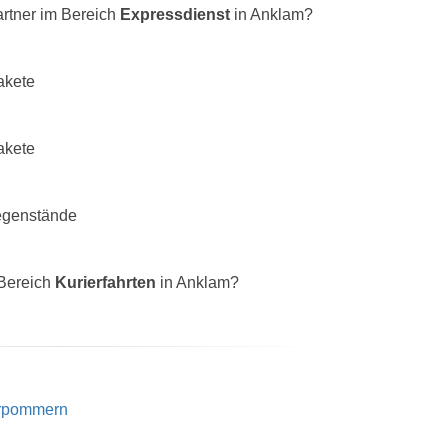
rtner im Bereich
Expressdienst
in Anklam?
akete
akete
egenstände
 Bereich
Kurierfahrten
in Anklam?
orpommern