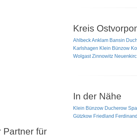
Kreis Ostvorp
Ahlbeck
Anklam
Bansin
Duc
Karlshagen
Klein Bünzow
Ko
Wolgast
Zinnowitz
Neuenkirc
In der Nähe
Klein Bünzow
Ducherow
Spa
Gützkow
Friedland
Ferdinan
 Partner für