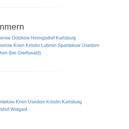
ommern
herow
Gützkow
Heringsdorf
Karlsburg
serow
Krien
Kröslin
Lubmin
Spantekow
Usedom
hen (bei Greifswald)
ntekow
Krien
Usedom
Kröslin
Karlsburg
dshof
Wolgast