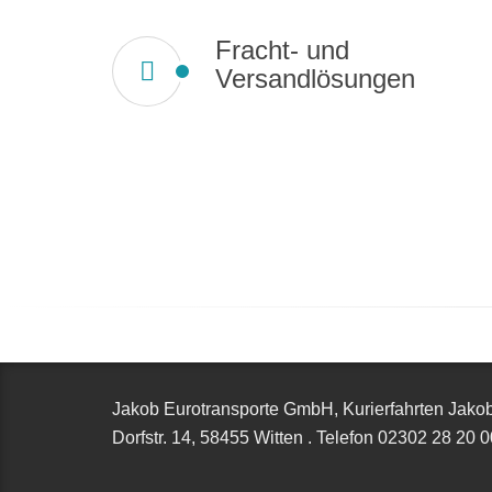
Fracht- und
Versandlösungen
Jakob Eurotransporte GmbH, Kurierfahrten Jako
Dorfstr. 14,
58455 Witten
.
Telefon
02302 28 20 0