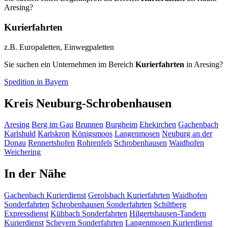
Aresing?
Kurierfahrten
z.B. Europaletten, Einwegpaletten
Sie suchen ein Unternehmen im Bereich
Kurierfahrten
in Aresing?
Spedition in Bayern
Kreis Neuburg-Schrobenhausen
Aresing
Berg im Gau
Brunnen
Burgheim
Ehekirchen
Gachenbach
Karlshuld
Karlskron
Königsmoos
Langenmosen
Neuburg an der
Donau
Rennertshofen
Rohrenfels
Schrobenhausen
Waidhofen
Weichering
In der Nähe
Gachenbach
Kurierdienst
Gerolsbach
Kurierfahrten
Waidhofen
Sonderfahrten
Schrobenhausen
Sonderfahrten
Schiltberg
Expressdienst
Kühbach
Sonderfahrten
Hilgertshausen-Tandern
Kurierdienst
Scheyern
Sonderfahrten
Langenmosen
Kurierdienst