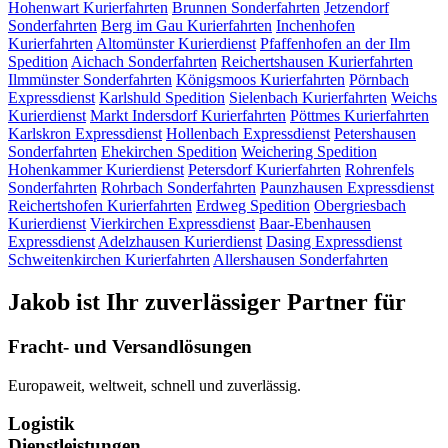
Hohenwart
Kurierfahrten
Brunnen
Sonderfahrten
Jetzendorf
Sonderfahrten
Berg im Gau
Kurierfahrten
Inchenhofen
Kurierfahrten
Altomünster
Kurierdienst
Pfaffenhofen an der Ilm
Spedition
Aichach
Sonderfahrten
Reichertshausen
Kurierfahrten
Ilmmünster
Sonderfahrten
Königsmoos
Kurierfahrten
Pörnbach
Expressdienst
Karlshuld
Spedition
Sielenbach
Kurierfahrten
Weichs
Kurierdienst
Markt Indersdorf
Kurierfahrten
Pöttmes
Kurierfahrten
Karlskron
Expressdienst
Hollenbach
Expressdienst
Petershausen
Sonderfahrten
Ehekirchen
Spedition
Weichering
Spedition
Hohenkammer
Kurierdienst
Petersdorf
Kurierfahrten
Rohrenfels
Sonderfahrten
Rohrbach
Sonderfahrten
Paunzhausen
Expressdienst
Reichertshofen
Kurierfahrten
Erdweg
Spedition
Obergriesbach
Kurierdienst
Vierkirchen
Expressdienst
Baar-Ebenhausen
Expressdienst
Adelzhausen
Kurierdienst
Dasing
Expressdienst
Schweitenkirchen
Kurierfahrten
Allershausen
Sonderfahrten
Jakob ist Ihr zuverlässiger Partner für
Fracht- und Versandlösungen
Europaweit, weltweit, schnell und zuverlässig.
Logistik
Dienstleistungen