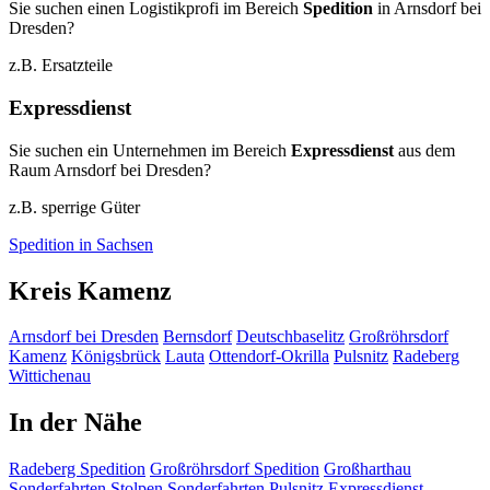
Sie suchen einen Logistikprofi im Bereich
Spedition
in Arnsdorf bei
Dresden?
z.B. Ersatzteile
Expressdienst
Sie suchen ein Unternehmen im Bereich
Expressdienst
aus dem
Raum Arnsdorf bei Dresden?
z.B. sperrige Güter
Spedition in Sachsen
Kreis Kamenz
Arnsdorf bei Dresden
Bernsdorf
Deutschbaselitz
Großröhrsdorf
Kamenz
Königsbrück
Lauta
Ottendorf-Okrilla
Pulsnitz
Radeberg
Wittichenau
In der Nähe
Radeberg
Spedition
Großröhrsdorf
Spedition
Großharthau
Sonderfahrten
Stolpen
Sonderfahrten
Pulsnitz
Expressdienst