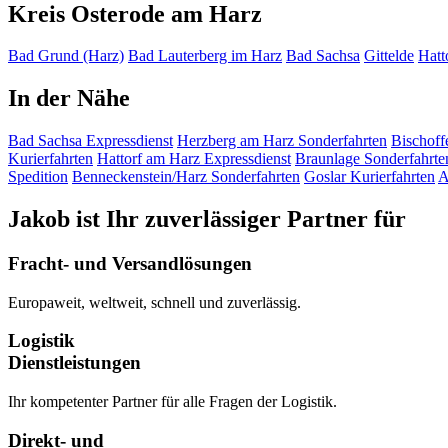
Kreis Osterode am Harz
Bad Grund (Harz)
Bad Lauterberg im Harz
Bad Sachsa
Gittelde
Hatt
In der Nähe
Bad Sachsa
Expressdienst
Herzberg am Harz
Sonderfahrten
Bischof
Kurierfahrten
Hattorf am Harz
Expressdienst
Braunlage
Sonderfahrte
Spedition
Benneckenstein/Harz
Sonderfahrten
Goslar
Kurierfahrten
A
Jakob ist Ihr zuverlässiger Partner für
Fracht- und Versandlösungen
Europaweit, weltweit, schnell und zuverlässig.
Logistik
Dienstleistungen
Ihr kompetenter Partner für alle Fragen der Logistik.
Direkt- und