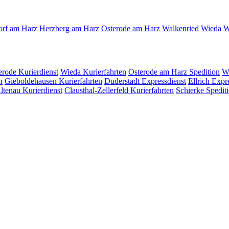
orf am Harz
Herzberg am Harz
Osterode am Harz
Walkenried
Wieda
W
ferode
Kurierdienst
Wieda
Kurierfahrten
Osterode am Harz
Spedition
W
n
Gieboldehausen
Kurierfahrten
Duderstadt
Expressdienst
Ellrich
Expre
ltenau
Kurierdienst
Clausthal-Zellerfeld
Kurierfahrten
Schierke
Spedit