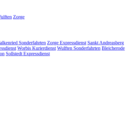
ulften
Zorge
alkenried
Sonderfahrten
Zorge
Expressdienst
Sankt Andreasberg
ssdienst
Worbis
Kurierdienst
Wulften
Sonderfahrten
Bleicherode
ion
Sollstedt
Expressdienst