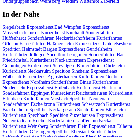
Untergruppenbach
Weinsberg
Widdern
Wüstenrot
Zaberfeld
In der Nähe
Siegelsbach
Expressdienst
Bad Wimpfen
Expressdienst
Massenbachhausen
Kurierdienst
Kirchardt
Sonderfahrten
Hüffenhardt
Sonderfahrten
Neckarbischofsheim
Kurierfahrten
Offenau
Kurierfahrten
Haßmersheim
Expressdienst
Untereisesheim
Spedition
Helmstadt-Bargen
Expressdienst
Gundelsheim
Kurierfahrten
Ittlingen
Spedition
Leingarten
Sonderfahrten
Bad
Friedrichshall
Kurierdienst
Neckarzimmern
Expressdienst
Gemmingen
Kurierdienst
Schwaigern
Kurierfahrten
Obrigheim
Kurierdienst
Neckarsulm
Spedition
Sinsheim
Expressdienst
Waibstadt
Kurierdienst
Aglasterhausen
Kurierfahrten
Oedheim
Expressdienst
Nordheim
Sonderfahrten
Binau
Kurierfahrten
Neidenstein
Expressdienst
Epfenbach
Kurierdienst
Heilbronn
Sonderfahrten
Eppingen
Kurierdienst
Reichartshausen
Kurierdienst
Erlenbach
Kurierfahrten
Mosbach
Spedition
Neudenau
Sonderfahrten
Eschelbronn
Kurierdienst
Schwarzach
Kurierdienst
Brackenheim
Spedition
Neckargerach
Sonderfahrten
Billigheim
Kurierdienst
Spechbach
Spedition
Zuzenhausen
Expressdienst
Neuenstadt am Kocher
Kurierfahrten
Lauffen am Neckar
Kurierdienst
Weinsberg
Sonderfahrten
Flein
Expressdienst
Talheim
Kurierfahrten
Güglingen
Spedition
Eberstadt
Sonderfahrten