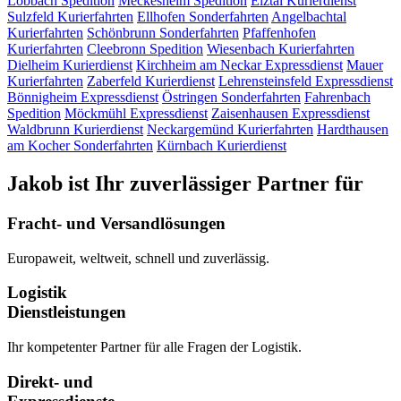
Lobbach
Spedition
Meckesheim
Spedition
Elztal
Kurierdienst
Sulzfeld
Kurierfahrten
Ellhofen
Sonderfahrten
Angelbachtal
Kurierfahrten
Schönbrunn
Sonderfahrten
Pfaffenhofen
Kurierfahrten
Cleebronn
Spedition
Wiesenbach
Kurierfahrten
Dielheim
Kurierdienst
Kirchheim am Neckar
Expressdienst
Mauer
Kurierfahrten
Zaberfeld
Kurierdienst
Lehrensteinsfeld
Expressdienst
Bönnigheim
Expressdienst
Östringen
Sonderfahrten
Fahrenbach
Spedition
Möckmühl
Expressdienst
Zaisenhausen
Expressdienst
Waldbrunn
Kurierdienst
Neckargemünd
Kurierfahrten
Hardthausen
am Kocher
Sonderfahrten
Kürnbach
Kurierdienst
Jakob ist Ihr zuverlässiger Partner für
Fracht- und Versandlösungen
Europaweit, weltweit, schnell und zuverlässig.
Logistik
Dienstleistungen
Ihr kompetenter Partner für alle Fragen der Logistik.
Direkt- und