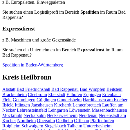
z.B. Europaletten, Einwegpaletten
Sie suchen einen Logistikprofi im Bereich
Spedition
im Raum Bad
Rappenau?
Expressdienst
z.B. Maschinen und große Gegenstände
Sie suchen ein Unternehmen im Bereich
Expressdienst
im Raum
Bad Rappenau?
Spedition in Baden-Württemberg
Kreis Heilbronn
Abstatt
Bad Friedrichshall
Bad Rappenau
Bad Wimpfen
Beilstein
Brackenheim
Cleebronn
Eberstadt
Ellhofen
Eppingen
Erlenbach
Flein
Gemmingen
Güglingen
Gundelsheim
Hardthausen am Kocher
Ilsfeld
Ittlingen
Jagsthausen
Kirchardt
Langenbrettach
Lauffen am
Neckar
Lehrensteinsfeld
Leingarten
Löwenstein
Massenbachhausen
Möckmühl
Neckarsulm
Neckarwestheim
Neudenau
Neuenstadt am
Kocher
Nordheim
Obersulm
Oedheim
Offenau
Pfaffenhofen
Roigheim
Schwaigern
Siegelsbach
Talheim
Untereisesheim