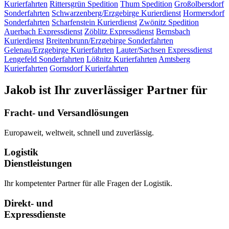
Kurierfahrten
Rittersgrün
Spedition
Thum
Spedition
Großolbersdorf
Sonderfahrten
Schwarzenberg/Erzgebirge
Kurierdienst
Hormersdorf
Sonderfahrten
Scharfenstein
Kurierdienst
Zwönitz
Spedition
Auerbach
Expressdienst
Zöblitz
Expressdienst
Bernsbach
Kurierdienst
Breitenbrunn/Erzgebirge
Sonderfahrten
Gelenau/Erzgebirge
Kurierfahrten
Lauter/Sachsen
Expressdienst
Lengefeld
Sonderfahrten
Lößnitz
Kurierfahrten
Amtsberg
Kurierfahrten
Gornsdorf
Kurierfahrten
Jakob ist Ihr zuverlässiger Partner für
Fracht- und Versandlösungen
Europaweit, weltweit, schnell und zuverlässig.
Logistik
Dienstleistungen
Ihr kompetenter Partner für alle Fragen der Logistik.
Direkt- und
Expressdienste