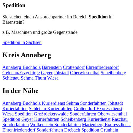
Spedition
Sie suchen einen Ansprechpartner im Bereich
Spedition
in
Bärenstein?
z.B. Maschinen und große Gegenstände
Spedition in Sachsen
Kreis Annaberg
Annaberg-Buchholz
Bärenstein
Crottendorf
Ehrenfriedersdorf
Gelenau/Erzgebirge
Geyer
Jöhstadt
Oberwiesenthal
Scheibenberg
Schlettau
Sehma
Thum
Wiesa
In der Nähe
Annaberg-Buchholz
Kurierdienst
Sehma
Sonderfahrten
Jöhstadt
Kurierfahrten
Schlettau
Kurierfahrten
Crottendorf
Expressdienst
Wiesa
Spedition
Großrückerswalde
Sonderfahrten
Oberwiesenthal
Spedition
Geyer
Kurierfahrten
Scheibenberg
Kurierdienst
Raschau
Sonderfahrten
Wolkenstein
Sonderfahrten
Marienberg
Expressdienst
Ehrenfriedersdorf
Sonderfahrten
Drebach
Spedition
Grünhain