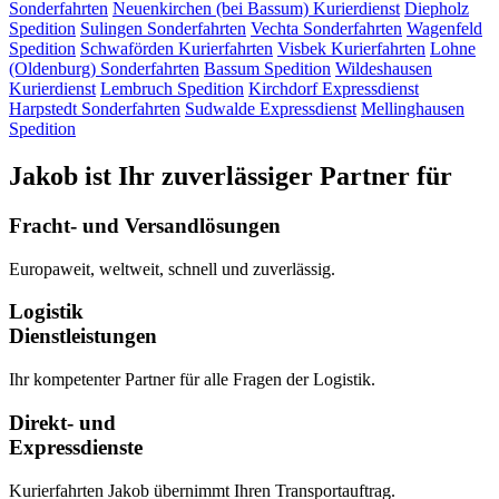
Sonderfahrten
Neuenkirchen (bei Bassum)
Kurierdienst
Diepholz
Spedition
Sulingen
Sonderfahrten
Vechta
Sonderfahrten
Wagenfeld
Spedition
Schwaförden
Kurierfahrten
Visbek
Kurierfahrten
Lohne
(Oldenburg)
Sonderfahrten
Bassum
Spedition
Wildeshausen
Kurierdienst
Lembruch
Spedition
Kirchdorf
Expressdienst
Harpstedt
Sonderfahrten
Sudwalde
Expressdienst
Mellinghausen
Spedition
Jakob ist Ihr zuverlässiger Partner für
Fracht- und Versandlösungen
Europaweit, weltweit, schnell und zuverlässig.
Logistik
Dienstleistungen
Ihr kompetenter Partner für alle Fragen der Logistik.
Direkt- und
Expressdienste
Kurierfahrten Jakob übernimmt Ihren Transportauftrag.