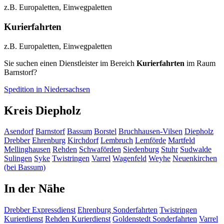
z.B. Europaletten, Einwegpaletten
Kurierfahrten
z.B. Europaletten, Einwegpaletten
Sie suchen einen Dienstleister im Bereich
Kurierfahrten
im Raum
Barnstorf?
Spedition in Niedersachsen
Kreis Diepholz
Asendorf
Barnstorf
Bassum
Borstel
Bruchhausen-Vilsen
Diepholz
Drebber
Ehrenburg
Kirchdorf
Lembruch
Lemförde
Martfeld
Mellinghausen
Rehden
Schwaförden
Siedenburg
Stuhr
Sudwalde
Sulingen
Syke
Twistringen
Varrel
Wagenfeld
Weyhe
Neuenkirchen
(bei Bassum)
In der Nähe
Drebber
Expressdienst
Ehrenburg
Sonderfahrten
Twistringen
Kurierdienst
Rehden
Kurierdienst
Goldenstedt
Sonderfahrten
Varrel