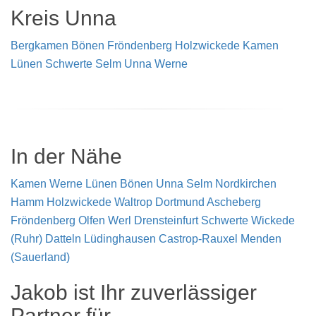
Kreis Unna
Bergkamen
Bönen
Fröndenberg
Holzwickede
Kamen
Lünen
Schwerte
Selm
Unna
Werne
In der Nähe
Kamen
Werne
Lünen
Bönen
Unna
Selm
Nordkirchen
Hamm
Holzwickede
Waltrop
Dortmund
Ascheberg
Fröndenberg
Olfen
Werl
Drensteinfurt
Schwerte
Wickede
(Ruhr)
Datteln
Lüdinghausen
Castrop-Rauxel
Menden
(Sauerland)
Jakob ist Ihr zuverlässiger
Partner für