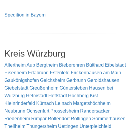
Spedition in Bayern
Kreis Würzburg
Altertheim
Aub
Bergtheim
Bieberehren
Bütthard
Eibelstadt
Eisenheim
Erlabrunn
Estenfeld
Frickenhausen am Main
Gaukönigshofen
Gelchsheim
Gerbrunn
Geroldshausen
Giebelstadt
Greußenheim
Güntersleben
Hausen bei
Würzburg
Helmstadt
Hettstadt
Höchberg
Kist
Kleinrinderfeld
Kürnach
Leinach
Margetshöchheim
Neubrunn
Ochsenfurt
Prosselsheim
Randersacker
Riedenheim
Rimpar
Rottendorf
Röttingen
Sommerhausen
Theilheim
Thüngersheim
Uettingen
Unterpleichfeld