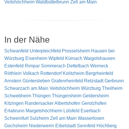
Veitshöchheim
Waldbüttelbrunn
Zell am Main
In der Nähe
Schwanfeld
Unterpleichfeld
Prosselsheim
Hausen bei
Würzburg
Eisenheim
Wipfeld
Kürnach
Waigolshausen
Estenfeld
Rimpar
Sommerach
Dettelbach
Werneck
Röthlein
Volkach
Rottendorf
Kolitzheim
Bergrheinfeld
Arnstein
Güntersleben
Grafenrheinfeld
Retzstadt
Gerbrunn
Schwarzach am Main
Veitshöchheim
Würzburg
Theilheim
Schwebheim
Thüngen
Thüngersheim
Geldersheim
Kitzingen
Randersacker
Albertshofen
Gerolzhofen
Erlabrunn
Margetshöchheim
Lülsfeld
Euerbach
Schweinfurt
Sulzheim
Zell am Main
Wasserlosen
Gochsheim
Niederwerrn
Eibelstadt
Sennfeld
Höchberg