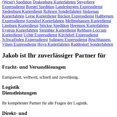
(Weser)
Spedition
Drakenburg
Kurierfahrten
Steyerberg
Expressdienst
Borstel
Spedition
Landesbergen
Expressdienst
Siedenburg
Kurierdienst
Rohrsen
Sonderfahrten
Stolzenau
Kurierfahrten
Leese
Kurierdienst
Bücken
Expressdienst
Haßbergen
Expressdienst
Asendorf
Kurierfahrten
Mellinghausen
Kurierdienst
Linsburg
Kurierdienst
Stöckse
Spedition
Heemsen
Kurierfahrten
Eystrup
Kurierfahrten
Steimbke
Kurierdienst
Rehburg-Loccum
Kurierdienst
Uchte
Expressdienst
Kirchdorf
Expressdienst
Schwaförden
Expressdienst
Sulingen
Expressdienst
Bruchhausen-
Vilsen
Expressdienst
Hoya
Kurierfahrten
Raddestorf
Sonderfahrten
Jakob ist Ihr zuverlässiger Partner für
Fracht- und Versandlösungen
Europaweit, weltweit, schnell und zuverlässig.
Logistik
Dienstleistungen
Ihr kompetenter Partner für alle Fragen der Logistik.
Direkt- und