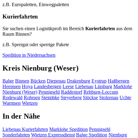
z.B. Europaletten, Einwegpaletten
Kurierfahrten
Sie suchen einen Logistikprofi im Bereich
Kurierfahrten
aus dem
Raum Binnen?
z.B. Sperrgut oder sperrige Pakete
Spedition in Niedersachsen
Kreis Nienburg (Weser)
Balge
Binnen
Bücken
Diepenau
Drakenburg
Eystrup
Haßbergen
Heemsen
Hoya
Landesbergen
Leese
Liebenau
Linsburg
Marklohe
Nienburg (Weser)
Pennigsehl
Raddestorf
Rehburg-Loccum
Rodewald
Rohrsen
Steimbke
Steyerberg
Stöckse
Stolzenau
Uchte
Warmsen
Wietzen
In der Nähe
Liebenau
Kurierfahrten
Marklohe
Spedition
Pennigsehl
Sonderfahrten
Wietzen
Expressdienst
Balge
Spedition
Nienburg