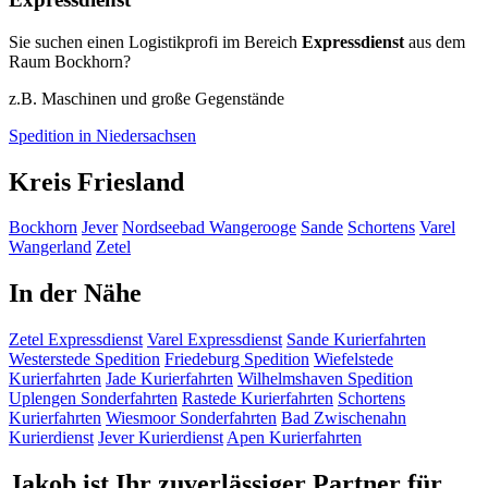
Sie suchen einen Logistikprofi im Bereich
Expressdienst
aus dem
Raum Bockhorn?
z.B. Maschinen und große Gegenstände
Spedition in Niedersachsen
Kreis Friesland
Bockhorn
Jever
Nordseebad Wangerooge
Sande
Schortens
Varel
Wangerland
Zetel
In der Nähe
Zetel
Expressdienst
Varel
Expressdienst
Sande
Kurierfahrten
Westerstede
Spedition
Friedeburg
Spedition
Wiefelstede
Kurierfahrten
Jade
Kurierfahrten
Wilhelmshaven
Spedition
Uplengen
Sonderfahrten
Rastede
Kurierfahrten
Schortens
Kurierfahrten
Wiesmoor
Sonderfahrten
Bad Zwischenahn
Kurierdienst
Jever
Kurierdienst
Apen
Kurierfahrten
Jakob ist Ihr zuverlässiger Partner für