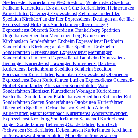
Niederrieden
Kurierfahrten
Pleß
Spedition
Winterrieden
Spedition
Fellheim
Kurierdienst
Egg an der Günz
Kurierfahrten
Heimertingen
Kurierfahrten
Osterberg
Expressdienst
Kellmünz an der Iller
Spedition
Kirchdorf an der Iller
Expressdienst
Dettingen an der Iller
Expressdienst
Holzgünz
Sonderfahrten
Oberschönegg
Expressdienst
Oberroth
Kurierdienst
Trunkelsberg
Spedition
Ungerhausen
Spedition
Memmingerberg
Expressdienst
Kirchhaslach
Sonderfahrten
Erkheim
Expressdienst
Berkheim
Sonderfahrten
Kirchberg an der Iller
Spedition
Erolzheim
Sonderfahrten
Kettershausen
Expressdienst
Memmingen
Sonderfahrten
Unterroth
Expressdienst
Tannheim
Expressdienst
Benningen
Kurierdienst
Hawangen
Kurierdienst
Balzheim
Kurierdienst
Breitenbrunn
Spedition
Sontheim
Spedition
Ebershausen
Kurierfahrten
Kammlach
Expressdienst
Oberrieden
Expressdienst
Buch
Kurierfahrten
Lachen
Expressdienst
Gutenzell-
Hürbel
Kurierfahrten
Aletshausen
Sonderfahrten
Wain
Sonderfahrten
Illertissen
Kurierdienst
Woringen
Kurierdienst
Breitenthal
Sonderfahrten
Pfaffenhausen
Spedition
Rot an der Rot
Sonderfahrten
Stetten
Sonderfahrten
Ottobeuren
Kurierfahrten
Dietenheim
Spedition
Ochsenhausen
Spedition
Aitrach
Kurierfahrten
Markt Rettenbach
Kurierdienst
Wolfertschwenden
Expressdienst
Kronburg
Sonderfahrten
Schwendi
Kurierdienst
Salgen
Sonderfahrten
Bellenberg
Sonderfahrten
Krumbach
(Schwaben)
Sonderfahrten
Deisenhausen
Kurierfahrten
Kirchheim
im Schwarzwald
Sonderfahrten
Mindelheim
Sonderfahrten