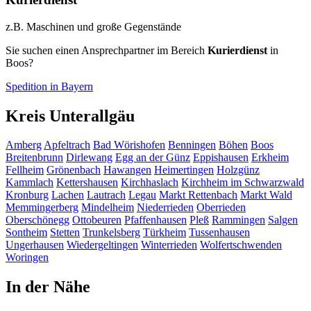
z.B. Maschinen und große Gegenstände
Sie suchen einen Ansprechpartner im Bereich
Kurierdienst
in
Boos?
Spedition in Bayern
Kreis Unterallgäu
Amberg
Apfeltrach
Bad Wörishofen
Benningen
Böhen
Boos
Breitenbrunn
Dirlewang
Egg an der Günz
Eppishausen
Erkheim
Fellheim
Grönenbach
Hawangen
Heimertingen
Holzgünz
Kammlach
Kettershausen
Kirchhaslach
Kirchheim im Schwarzwald
Kronburg
Lachen
Lautrach
Legau
Markt Rettenbach
Markt Wald
Memmingerberg
Mindelheim
Niederrieden
Oberrieden
Oberschönegg
Ottobeuren
Pfaffenhausen
Pleß
Rammingen
Salgen
Sontheim
Stetten
Trunkelsberg
Türkheim
Tussenhausen
Ungerhausen
Wiedergeltingen
Winterrieden
Wolfertschwenden
Woringen
In der Nähe