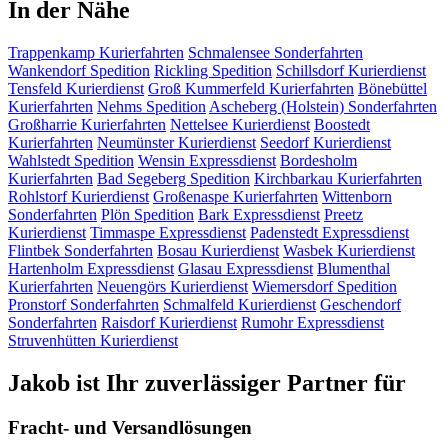
In der Nähe
Trappenkamp
Kurierfahrten
Schmalensee
Sonderfahrten
Wankendorf
Spedition
Rickling
Spedition
Schillsdorf
Kurierdienst
Tensfeld
Kurierdienst
Groß Kummerfeld
Kurierfahrten
Bönebüttel
Kurierfahrten
Nehms
Spedition
Ascheberg (Holstein)
Sonderfahrten
Großharrie
Kurierfahrten
Nettelsee
Kurierdienst
Boostedt
Kurierfahrten
Neumünster
Kurierdienst
Seedorf
Kurierdienst
Wahlstedt
Spedition
Wensin
Expressdienst
Bordesholm
Kurierfahrten
Bad Segeberg
Spedition
Kirchbarkau
Kurierfahrten
Rohlstorf
Kurierdienst
Großenaspe
Kurierfahrten
Wittenborn
Sonderfahrten
Plön
Spedition
Bark
Expressdienst
Preetz
Kurierdienst
Timmaspe
Expressdienst
Padenstedt
Expressdienst
Flintbek
Sonderfahrten
Bosau
Kurierdienst
Wasbek
Kurierdienst
Hartenholm
Expressdienst
Glasau
Expressdienst
Blumenthal
Kurierfahrten
Neuengörs
Kurierdienst
Wiemersdorf
Spedition
Pronstorf
Sonderfahrten
Schmalfeld
Kurierdienst
Geschendorf
Sonderfahrten
Raisdorf
Kurierdienst
Rumohr
Expressdienst
Struvenhütten
Kurierdienst
Jakob ist Ihr zuverlässiger Partner für
Fracht- und Versandlösungen