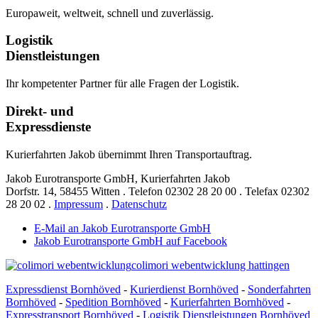
Europaweit, weltweit, schnell und zuverlässig.
Logistik
Dienstleistungen
Ihr kompetenter Partner für alle Fragen der Logistik.
Direkt- und
Expressdienste
Kurierfahrten Jakob übernimmt Ihren Transportauftrag.
Jakob Eurotransporte GmbH, Kurierfahrten Jakob
Dorfstr. 14,
58455 Witten
.
Telefon
02302 28 20 00
.
Telefax
02302
28 20 02
.
Impressum
.
Datenschutz
E-Mail an Jakob Eurotransporte GmbH
Jakob Eurotransporte GmbH auf Facebook
colimori webentwicklung hattingen
Expressdienst Bornhöved
-
Kurierdienst Bornhöved
-
Sonderfahrten
Bornhöved
-
Spedition Bornhöved
-
Kurierfahrten Bornhöved
-
Expresstransport Bornhöved
-
Logistik Dienstleistungen Bornhöved