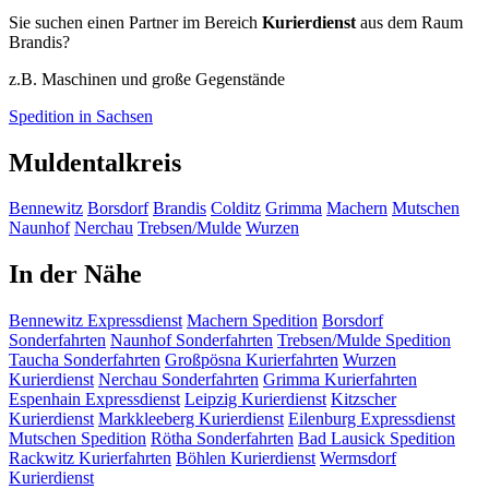
Sie suchen einen Partner im Bereich
Kurierdienst
aus dem Raum
Brandis?
z.B. Maschinen und große Gegenstände
Spedition in Sachsen
Muldentalkreis
Bennewitz
Borsdorf
Brandis
Colditz
Grimma
Machern
Mutschen
Naunhof
Nerchau
Trebsen/Mulde
Wurzen
In der Nähe
Bennewitz
Expressdienst
Machern
Spedition
Borsdorf
Sonderfahrten
Naunhof
Sonderfahrten
Trebsen/Mulde
Spedition
Taucha
Sonderfahrten
Großpösna
Kurierfahrten
Wurzen
Kurierdienst
Nerchau
Sonderfahrten
Grimma
Kurierfahrten
Espenhain
Expressdienst
Leipzig
Kurierdienst
Kitzscher
Kurierdienst
Markkleeberg
Kurierdienst
Eilenburg
Expressdienst
Mutschen
Spedition
Rötha
Sonderfahrten
Bad Lausick
Spedition
Rackwitz
Kurierfahrten
Böhlen
Kurierdienst
Wermsdorf
Kurierdienst