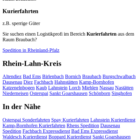
Kurierfahrten
z.B. sperrige Güter
Sie suchen einen Logistikprofi im Bereich
Kurierfahrten
aus dem
Raum Braubach?
Spedition in Rheinland-Pfalz
Rhein-Lahn-Kreis
Altendiez
Bad Ems
Birlenbach
Bornich
Braubach
Burgschwalbach
Dausenau
Diez
Fachbach
Hahnstätten
Kamp-Bornhofen
Katzenelnbogen
Kaub
Lahnstein
Lorch
Miehlen
Nassau
Nastätten
Niederneisen
Osterspai
Sankt Goarshausen
Schönborn
Singhofen
In der Nähe
Osterspai
Sonderfahrten
Spay
Kurierfahrten
Lahnstein
Kurierdienst
Kamp-Bornhofen
Kurierfahrten
Rhens
Spedition
Dausenau
Spedition
Fachbach
Expressdienst
Bad Ems
Expressdienst
Waldesch
Kurierdienst
Boppard
Kurierdienst
Sankt Goarshausen