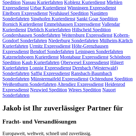
Spedition
Nassau
Kurierfahrten
Koblenz
Kurierdienst
Miehlen
Expressdienst
Urbar
Kurierdienst
Winningen
Expressdienst
Eitelborn
Expressdienst
Neuhäusel
Spedition
Nastätten
Sonderfahrten
Singhofen
Kurierdienst
Sankt Goar
Spedition
Bornich
Kurierdienst
Emmelshausen
Expressdienst
Vallendar
Kurierdienst
Dieblich
Kurierfahrten
Hillscheid
Spedition
Gondershausen
Sonderfahrten
Weitersburg
Expressdienst
Kobern-
Gondorf
Sonderfahrten
Niederburg
Sonderfahrten
Mülheim-Kärlich
Kurierfahrten
Urmitz
Expressdienst
Höhr-Grenzhausen
Expressdienst
Bendorf
Sonderfahrten
Leiningen
Sonderfahrten
Katzenelnbogen
Kurierdienst
Montabaur
Expressdienst
Schönborn
Spedition
Kaub
Kurierfahrten
Oberwesel
Expressdienst
Hilgert
Kurierfahrten
Lonnig
Expressdienst
Dernbach (Westerwald)
Sonderfahrten
Saffig
Expressdienst
Ransbach-Baumbach
Sonderfahrten
Münstermaifeld
Expressdienst
Ochtendung
Spedition
Weißenthurm
Sonderfahrten
Altendiez
Expressdienst
Heidenrod
Expressdienst
Neuwied
Spedition
Wirges
Spedition
Nauort
Sonderfahrten
Jakob ist Ihr zuverlässiger Partner für
Fracht- und Versandlösungen
Europaweit, weltweit, schnell und zuverlässig.