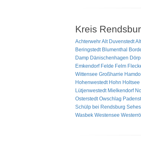
Kreis Rendsbur
Achterwehr
Alt Duvenstedt
Al
Beringstedt
Blumenthal
Bord
Damp
Dänischenhagen
Dörp
Emkendorf
Felde
Felm
Fleck
Wittensee
Großharrie
Hamdor
Hohenwestedt
Hohn
Holtsee
Lütjenwestedt
Mielkendorf
No
Osterstedt
Owschlag
Padenst
Schülp bei Rendsburg
Sehes
Wasbek
Westensee
Westerrö