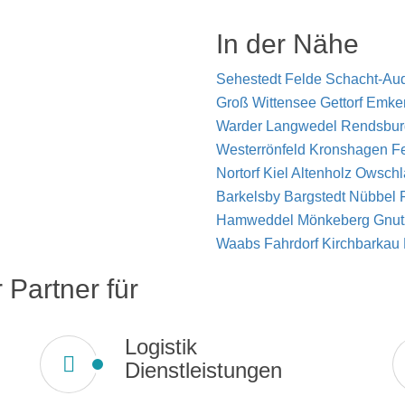
In der Nähe
Sehestedt
Felde
Schacht-Au
Groß Wittensee
Gettorf
Emke
Warder
Langwedel
Rendsbu
Westerrönfeld
Kronshagen
F
Nortorf
Kiel
Altenholz
Owsch
Barkelsby
Bargstedt
Nübbel
Hamweddel
Mönkeberg
Gnu
Waabs
Fahrdorf
Kirchbarkau
 Partner für
Logistik
Dienstleistungen