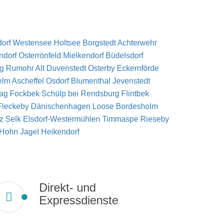
dorf
Westensee
Holtsee
Borgstedt
Achterwehr
ndorf
Osterrönfeld
Mielkendorf
Büdelsdorf
rg
Rumohr
Alt Duvenstedt
Osterby
Eckernförde
elm
Ascheffel
Osdorf
Blumenthal
Jevenstedt
lag
Fockbek
Schülp bei Rendsburg
Flintbek
Fleckeby
Dänischenhagen
Loose
Bordesholm
tz
Selk
Elsdorf-Westermühlen
Timmaspe
Rieseby
Hohn
Jagel
Heikendorf
Direkt- und
Expressdienste