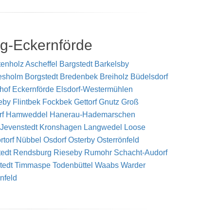
g-Eckernförde
tenholz
Ascheffel
Bargstedt
Barkelsby
esholm
Borgstedt
Bredenbek
Breiholz
Büdelsdorf
hof
Eckernförde
Elsdorf-Westermühlen
eby
Flintbek
Fockbek
Gettorf
Gnutz
Groß
f
Hamweddel
Hanerau-Hademarschen
Jevenstedt
Kronshagen
Langwedel
Loose
rtorf
Nübbel
Osdorf
Osterby
Osterrönfeld
edt
Rendsburg
Rieseby
Rumohr
Schacht-Audorf
tedt
Timmaspe
Todenbüttel
Waabs
Warder
nfeld