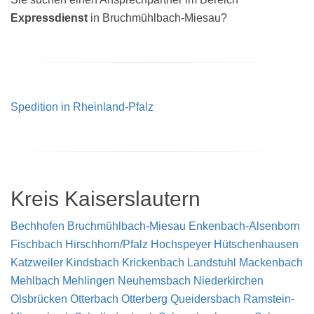
Expressdienst
in Bruchmühlbach-Miesau?
Spedition in Rheinland-Pfalz
Kreis Kaiserslautern
Bechhofen
Bruchmühlbach-Miesau
Enkenbach-Alsenborn
Fischbach
Hirschhorn/Pfalz
Hochspeyer
Hütschenhausen
Katzweiler
Kindsbach
Krickenbach
Landstuhl
Mackenbach
Mehlbach
Mehlingen
Neuhemsbach
Niederkirchen
Olsbrücken
Otterbach
Otterberg
Queidersbach
Ramstein-