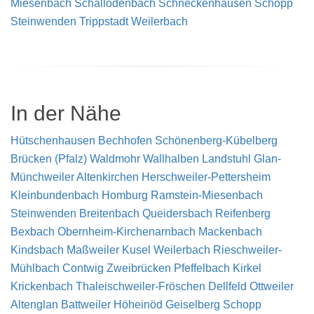
Miesenbach
Schallodenbach
Schneckenhausen
Schopp
Steinwenden
Trippstadt
Weilerbach
In der Nähe
Hütschenhausen
Bechhofen
Schönenberg-Kübelberg
Brücken (Pfalz)
Waldmohr
Wallhalben
Landstuhl
Glan-
Münchweiler
Altenkirchen
Herschweiler-Pettersheim
Kleinbundenbach
Homburg
Ramstein-Miesenbach
Steinwenden
Breitenbach
Queidersbach
Reifenberg
Bexbach
Obernheim-Kirchenarnbach
Mackenbach
Kindsbach
Maßweiler
Kusel
Weilerbach
Rieschweiler-
Mühlbach
Contwig
Zweibrücken
Pfeffelbach
Kirkel
Krickenbach
Thaleischweiler-Fröschen
Dellfeld
Ottweiler
Altenglan
Battweiler
Höheinöd
Geiselberg
Schopp