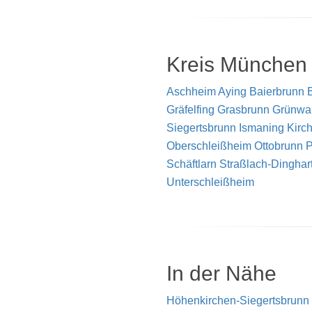
Kreis München
Aschheim
Aying
Baierbrunn
Gräfelfing
Grasbrunn
Grünwa
Siegertsbrunn
Ismaning
Kirc
Oberschleißheim
Ottobrunn
P
Schäftlarn
Straßlach-Dinghar
Unterschleißheim
In der Nähe
Höhenkirchen-Siegertsbrunn