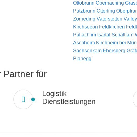
Ottobrunn
Oberhaching
Gras
Putzbrunn
Otterfing
Oberpfr
Zorneding
Vaterstetten
Valle
Kirchseeon
Feldkirchen
Feld
Pullach im Isartal
Schäftlarn
Aschheim
Kirchheim bei Mü
Sachsenkam
Ebersberg
Gräf
Planegg
 Partner für
Logistik
Dienstleistungen