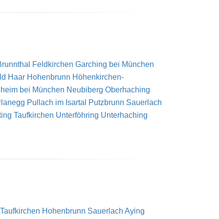
Brunnthal
Feldkirchen
Garching bei München
ld
Haar
Hohenbrunn
Höhenkirchen-
hheim bei München
Neubiberg
Oberhaching
lanegg
Pullach im Isartal
Putzbrunn
Sauerlach
ting
Taufkirchen
Unterföhring
Unterhaching
Taufkirchen
Hohenbrunn
Sauerlach
Aying