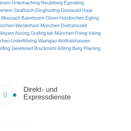
brunn
Unterhaching
Neubiberg
Egmating
ammern
Straßlach-Dingharting
Grünwald
Haar
y
Moosach
Baierbrunn
Glonn
Holzkirchen
Egling
kirchen-Westerham
München
Dietramszell
Weyarn
Anzing
Grafing bei München
Poing
Icking
nchen
Unterföhring
Warngau
Wolfratshausen
elfing
Geretsried
Bruckmühl
Aßling
Berg
Pliening
Direkt- und
Expressdienste