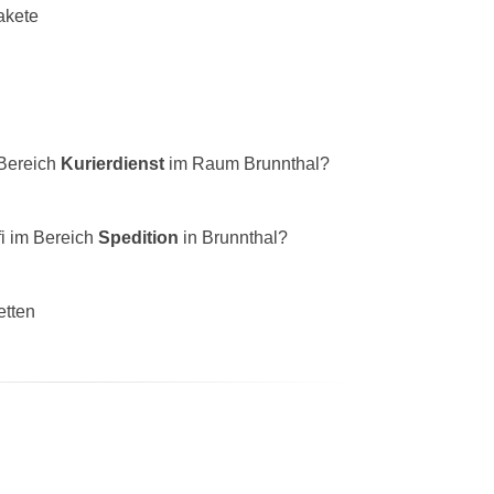
akete
 Bereich
Kurierdienst
im Raum Brunnthal?
fi im Bereich
Spedition
in Brunnthal?
etten