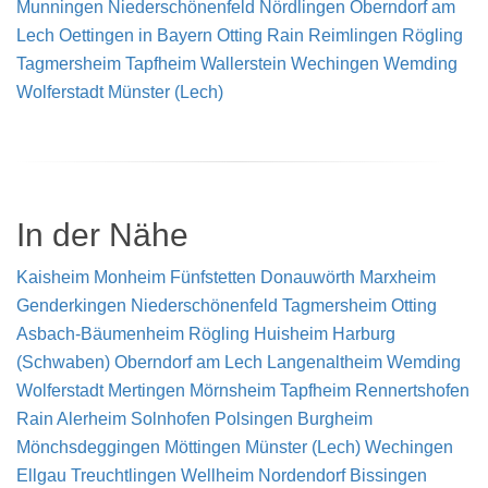
Munningen
Niederschönenfeld
Nördlingen
Oberndorf am
Lech
Oettingen in Bayern
Otting
Rain
Reimlingen
Rögling
Tagmersheim
Tapfheim
Wallerstein
Wechingen
Wemding
Wolferstadt
Münster (Lech)
In der Nähe
Kaisheim
Monheim
Fünfstetten
Donauwörth
Marxheim
Genderkingen
Niederschönenfeld
Tagmersheim
Otting
Asbach-Bäumenheim
Rögling
Huisheim
Harburg
(Schwaben)
Oberndorf am Lech
Langenaltheim
Wemding
Wolferstadt
Mertingen
Mörnsheim
Tapfheim
Rennertshofen
Rain
Alerheim
Solnhofen
Polsingen
Burgheim
Mönchsdeggingen
Möttingen
Münster (Lech)
Wechingen
Ellgau
Treuchtlingen
Wellheim
Nordendorf
Bissingen