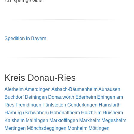
z.B. sperrige Güter
Spedition in Bayern
Kreis Donau-Ries
Alerheim
Amerdingen
Asbach-Bäumenheim
Auhausen
Buchdorf
Deiningen
Donauwörth
Ederheim
Ehingen am
Ries
Fremdingen
Fünfstetten
Genderkingen
Hainsfarth
Harburg (Schwaben)
Hohenaltheim
Holzheim
Huisheim
Kaisheim
Maihingen
Marktoffingen
Marxheim
Megesheim
Mertingen
Mönchsdeggingen
Monheim
Möttingen