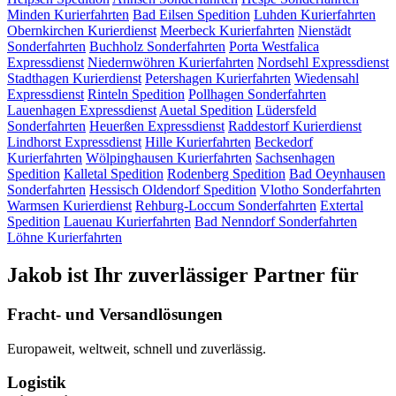
Minden
Kurierfahrten
Bad Eilsen
Spedition
Luhden
Kurierfahrten
Obernkirchen
Kurierdienst
Meerbeck
Kurierfahrten
Nienstädt
Sonderfahrten
Buchholz
Sonderfahrten
Porta Westfalica
Expressdienst
Niedernwöhren
Kurierfahrten
Nordsehl
Expressdienst
Stadthagen
Kurierdienst
Petershagen
Kurierfahrten
Wiedensahl
Expressdienst
Rinteln
Spedition
Pollhagen
Sonderfahrten
Lauenhagen
Expressdienst
Auetal
Spedition
Lüdersfeld
Sonderfahrten
Heuerßen
Expressdienst
Raddestorf
Kurierdienst
Lindhorst
Expressdienst
Hille
Kurierfahrten
Beckedorf
Kurierfahrten
Wölpinghausen
Kurierfahrten
Sachsenhagen
Spedition
Kalletal
Spedition
Rodenberg
Spedition
Bad Oeynhausen
Sonderfahrten
Hessisch Oldendorf
Spedition
Vlotho
Sonderfahrten
Warmsen
Kurierdienst
Rehburg-Loccum
Sonderfahrten
Extertal
Spedition
Lauenau
Kurierfahrten
Bad Nenndorf
Sonderfahrten
Löhne
Kurierfahrten
Jakob ist Ihr zuverlässiger Partner für
Fracht- und Versandlösungen
Europaweit, weltweit, schnell und zuverlässig.
Logistik