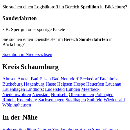
Sie suchen einen Logistikprofi im Bereich
Spedition
in Bückeburg?
Sonderfahrten
z.B. Sperrgut oder sperrige Pakete
Sie suchen einen Dienstleister im Bereich
Sonderfahrten
in
Bückeburg?
Spedition in Niedersachsen
Kreis Schaumburg
Ahnsen
Auetal
Bad Eilsen
Bad Nenndorf
Beckedorf
Buchholz
Bückeburg
Hagenburg
Haste
Helpsen
Hespe
Heuerßen
Lauenau
Lauenhagen
Lindhorst
Lüdersfeld
Luhden
Meerbeck
Niedernwöhren
Nienstädt
Nordsehl
Obernkirchen
Pollhagen
Rinteln
Rodenberg
Sachsenhagen
Stadthagen
Suthfeld
Wiedensahl
Wölpinghausen
In der Nähe
Helpsen
Spedition
Ahnsen
Sonderfahrten
Hespe
Sonderfahrten