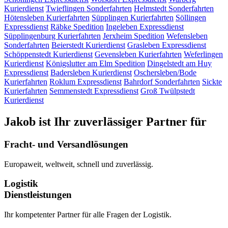
Kurierdienst
Twieflingen
Sonderfahrten
Helmstedt
Sonderfahrten
Hötensleben
Kurierfahrten
Süpplingen
Kurierfahrten
Söllingen
Expressdienst
Räbke
Spedition
Ingeleben
Expressdienst
Süpplingenburg
Kurierfahrten
Jerxheim
Spedition
Wefensleben
Sonderfahrten
Beierstedt
Kurierdienst
Grasleben
Expressdienst
Schöppenstedt
Kurierdienst
Gevensleben
Kurierfahrten
Weferlingen
Kurierdienst
Königslutter am Elm
Spedition
Dingelstedt am Huy
Expressdienst
Badersleben
Kurierdienst
Oschersleben/Bode
Kurierfahrten
Roklum
Expressdienst
Bahrdorf
Sonderfahrten
Sickte
Kurierfahrten
Semmenstedt
Expressdienst
Groß Twülpstedt
Kurierdienst
Jakob ist Ihr zuverlässiger Partner für
Fracht- und Versandlösungen
Europaweit, weltweit, schnell und zuverlässig.
Logistik
Dienstleistungen
Ihr kompetenter Partner für alle Fragen der Logistik.