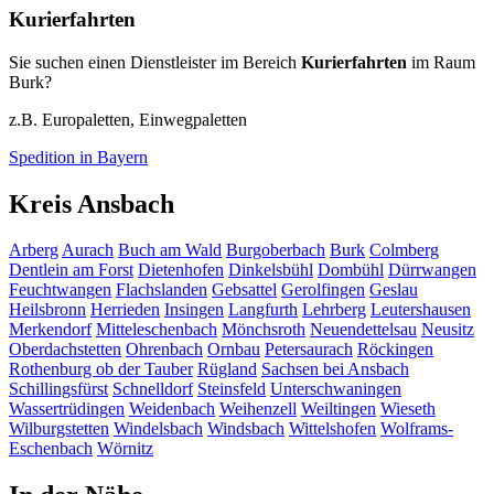
Kurierfahrten
Sie suchen einen Dienstleister im Bereich
Kurierfahrten
im Raum
Burk?
z.B. Europaletten, Einwegpaletten
Spedition in Bayern
Kreis Ansbach
Arberg
Aurach
Buch am Wald
Burgoberbach
Burk
Colmberg
Dentlein am Forst
Dietenhofen
Dinkelsbühl
Dombühl
Dürrwangen
Feuchtwangen
Flachslanden
Gebsattel
Gerolfingen
Geslau
Heilsbronn
Herrieden
Insingen
Langfurth
Lehrberg
Leutershausen
Merkendorf
Mitteleschenbach
Mönchsroth
Neuendettelsau
Neusitz
Oberdachstetten
Ohrenbach
Ornbau
Petersaurach
Röckingen
Rothenburg ob der Tauber
Rügland
Sachsen bei Ansbach
Schillingsfürst
Schnelldorf
Steinsfeld
Unterschwaningen
Wassertrüdingen
Weidenbach
Weihenzell
Weiltingen
Wieseth
Wilburgstetten
Windelsbach
Windsbach
Wittelshofen
Wolframs-
Eschenbach
Wörnitz