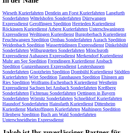
In der Nähe
Wieseth
Kurierfahrten
Dentlein am Forst
Kurierfahrten
Langfurth
Sonderfahrten
Wittelshofen
Sonderfahrten
Dürrwangen
Expressdienst
Gerolfingen
Spedition
Herrieden
Kurierdienst
Röckingen
Kurierdienst
Arberg
Kurierfahrten
Unterschwaningen
Expressdienst
Weiltingen
Kurierdienst
Burgoberbach
Kurierdienst
Feuchtwangen
Spedition
Ornbau
Sonderfahrten
Aurach
Spedition
Weidenbach
Spedition
Wassertrüdingen
Expressdienst
Dinkelsbühl
Sonderfahrten
Wilburgstetten
Sonderfahrten
Mönchsroth
Expressdienst
Auhausen
Expressdienst
Merkendorf
Kurierdienst
Muhr am See
Spedition
Fremdingen
Kurierdienst
Ansbach
Spedition
Gunzenhausen
Expressdienst
Leutershausen
Sonderfahrten
Gnotzheim
Spedition
Dombühl
Kurierdienst
Stödtlen
Kurierfahrten
Wört
Spedition
Tannhausen
Spedition
Ehingen am
Ries
Spedition
Wolframs-Eschenbach
Kurierdienst
Westheim
Expressdienst
Sachsen bei Ansbach
Sonderfahrten
Kreßberg
Sonderfahrten
Fichtenau
Sonderfahrten
Oettingen in Bayern
Sonderfahrten
Wörnitz
Sonderfahrten
Schnelldorf
Kurierfahrten
Haundorf
Sonderfahrten
Hainsfarth
Kurierdienst
Dittenheim
Kurierdienst
Marktoffingen
Kurierfahrten
Maihingen
Spedition
Ellenberg
Spedition
Buch am Wald
Sonderfahrten
Unterschneidheim
Expressdienst
Jakob ist Ihr zuverlässiger Partner für