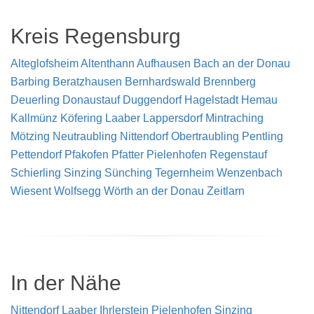
Kreis Regensburg
Alteglofsheim
Altenthann
Aufhausen
Bach an der Donau
Barbing
Beratzhausen
Bernhardswald
Brennberg
Deuerling
Donaustauf
Duggendorf
Hagelstadt
Hemau
Kallmünz
Köfering
Laaber
Lappersdorf
Mintraching
Mötzing
Neutraubling
Nittendorf
Obertraubling
Pentling
Pettendorf
Pfakofen
Pfatter
Pielenhofen
Regenstauf
Schierling
Sinzing
Sünching
Tegernheim
Wenzenbach
Wiesent
Wolfsegg
Wörth an der Donau
Zeitlarn
In der Nähe
Nittendorf
Laaber
Ihrlerstein
Pielenhofen
Sinzing