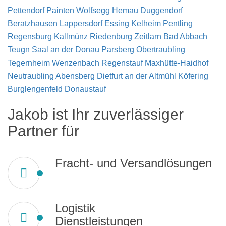
Pettendorf
Painten
Wolfsegg
Hemau
Duggendorf
Beratzhausen
Lappersdorf
Essing
Kelheim
Pentling
Regensburg
Kallmünz
Riedenburg
Zeitlarn
Bad Abbach
Teugn
Saal an der Donau
Parsberg
Obertraubling
Tegernheim
Wenzenbach
Regenstauf
Maxhütte-Haidhof
Neutraubling
Abensberg
Dietfurt an der Altmühl
Köfering
Burglengenfeld
Donaustauf
Jakob ist Ihr zuverlässiger
Partner für
Fracht- und Versandlösungen
Logistik
Dienstleistungen