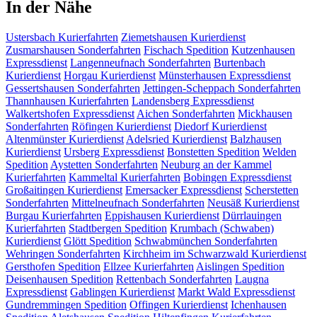
In der Nähe
Ustersbach
Kurierfahrten
Ziemetshausen
Kurierdienst
Zusmarshausen
Sonderfahrten
Fischach
Spedition
Kutzenhausen
Expressdienst
Langenneufnach
Sonderfahrten
Burtenbach
Kurierdienst
Horgau
Kurierdienst
Münsterhausen
Expressdienst
Gessertshausen
Sonderfahrten
Jettingen-Scheppach
Sonderfahrten
Thannhausen
Kurierfahrten
Landensberg
Expressdienst
Walkertshofen
Expressdienst
Aichen
Sonderfahrten
Mickhausen
Sonderfahrten
Röfingen
Kurierdienst
Diedorf
Kurierdienst
Altenmünster
Kurierdienst
Adelsried
Kurierdienst
Balzhausen
Kurierdienst
Ursberg
Expressdienst
Bonstetten
Spedition
Welden
Spedition
Aystetten
Sonderfahrten
Neuburg an der Kammel
Kurierfahrten
Kammeltal
Kurierfahrten
Bobingen
Expressdienst
Großaitingen
Kurierdienst
Emersacker
Expressdienst
Scherstetten
Sonderfahrten
Mittelneufnach
Sonderfahrten
Neusäß
Kurierdienst
Burgau
Kurierfahrten
Eppishausen
Kurierdienst
Dürrlauingen
Kurierfahrten
Stadtbergen
Spedition
Krumbach (Schwaben)
Kurierdienst
Glött
Spedition
Schwabmünchen
Sonderfahrten
Wehringen
Sonderfahrten
Kirchheim im Schwarzwald
Kurierdienst
Gersthofen
Spedition
Ellzee
Kurierfahrten
Aislingen
Spedition
Deisenhausen
Spedition
Rettenbach
Sonderfahrten
Laugna
Expressdienst
Gablingen
Kurierdienst
Markt Wald
Expressdienst
Gundremmingen
Spedition
Offingen
Kurierdienst
Ichenhausen