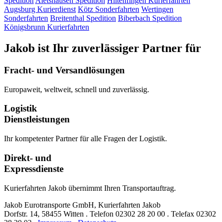
Spedition
Aletshausen
Spedition
Hiltenfingen
Kurierfahrten
Augsburg
Kurierdienst
Kötz
Sonderfahrten
Wertingen
Sonderfahrten
Breitenthal
Spedition
Biberbach
Spedition
Königsbrunn
Kurierfahrten
Jakob ist Ihr zuverlässiger Partner für
Fracht- und Versandlösungen
Europaweit, weltweit, schnell und zuverlässig.
Logistik
Dienstleistungen
Ihr kompetenter Partner für alle Fragen der Logistik.
Direkt- und
Expressdienste
Kurierfahrten Jakob übernimmt Ihren Transportauftrag.
Jakob Eurotransporte GmbH, Kurierfahrten Jakob
Dorfstr. 14,
58455 Witten
.
Telefon
02302 28 20 00
.
Telefax
02302