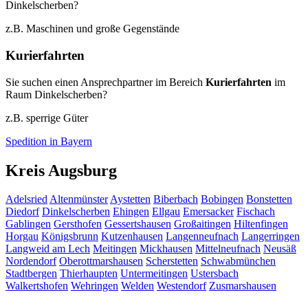
Dinkelscherben?
z.B. Maschinen und große Gegenstände
Kurierfahrten
Sie suchen einen Ansprechpartner im Bereich
Kurierfahrten
im
Raum Dinkelscherben?
z.B. sperrige Güter
Spedition in Bayern
Kreis Augsburg
Adelsried
Altenmünster
Aystetten
Biberbach
Bobingen
Bonstetten
Diedorf
Dinkelscherben
Ehingen
Ellgau
Emersacker
Fischach
Gablingen
Gersthofen
Gessertshausen
Großaitingen
Hiltenfingen
Horgau
Königsbrunn
Kutzenhausen
Langenneufnach
Langerringen
Langweid am Lech
Meitingen
Mickhausen
Mittelneufnach
Neusäß
Nordendorf
Oberottmarshausen
Scherstetten
Schwabmünchen
Stadtbergen
Thierhaupten
Untermeitingen
Ustersbach
Walkertshofen
Wehringen
Welden
Westendorf
Zusmarshausen