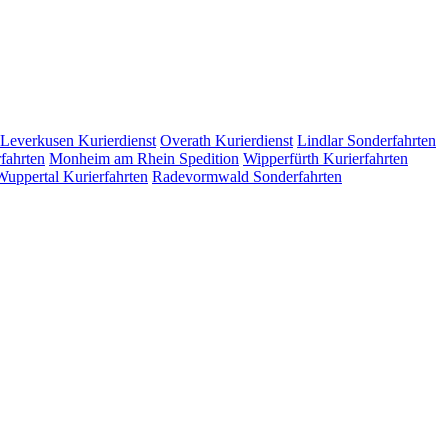
Leverkusen
Kurierdienst
Overath
Kurierdienst
Lindlar
Sonderfahrten
fahrten
Monheim am Rhein
Spedition
Wipperfürth
Kurierfahrten
Wuppertal
Kurierfahrten
Radevormwald
Sonderfahrten