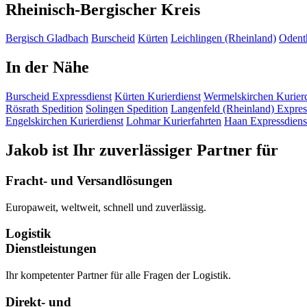
Rheinisch-Bergischer Kreis
Bergisch Gladbach
Burscheid
Kürten
Leichlingen (Rheinland)
Odent
In der Nähe
Burscheid
Expressdienst
Kürten
Kurierdienst
Wermelskirchen
Kurier
Rösrath
Spedition
Solingen
Spedition
Langenfeld (Rheinland)
Expres
Engelskirchen
Kurierdienst
Lohmar
Kurierfahrten
Haan
Expressdiens
Jakob ist Ihr zuverlässiger Partner für
Fracht- und Versandlösungen
Europaweit, weltweit, schnell und zuverlässig.
Logistik
Dienstleistungen
Ihr kompetenter Partner für alle Fragen der Logistik.
Direkt- und