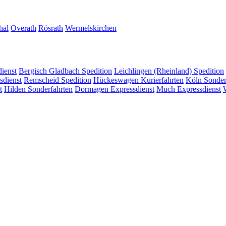
hal
Overath
Rösrath
Wermelskirchen
dienst
Bergisch Gladbach
Spedition
Leichlingen (Rheinland)
Spedition
sdienst
Remscheid
Spedition
Hückeswagen
Kurierfahrten
Köln
Sonder
t
Hilden
Sonderfahrten
Dormagen
Expressdienst
Much
Expressdienst