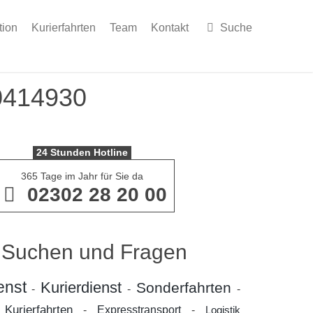
tion
Kurierfahrten
Team
Kontakt
Suche
0414930
24 Stunden Hotline
365 Tage im Jahr für Sie da
02302 28 20 00
 Suchen und Fragen
enst
Kurierdienst
Sonderfahrten
-
-
-
Kurierfahrten
-
-
Expresstransport
-
Logistik