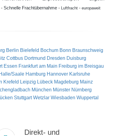
-
-
-
Schnelle Frachtübernahme
Luftfracht
europaweit
rg
Berlin
Bielefeld
Bochum
Bonn
Braunschweig
tz
Cottbus
Dortmund
Dresden
Duisburg
rt
Essen
Frankfurt am Main
Freiburg im Breisgau
Halle/Saale
Hamburg
Hannover
Karlsruhe
n
Krefeld
Leipzig
Lübeck
Magdeburg
Mainz
chengladbach
München
Münster
Nürnberg
rücken
Stuttgart
Wetzlar
Wiesbaden
Wuppertal
Direkt- und