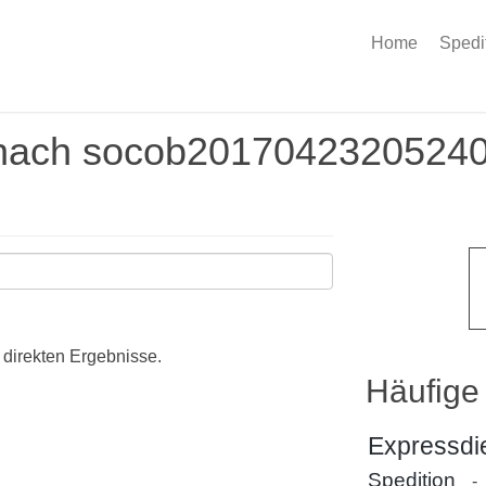
Home
Spedi
nach socob2017042320524
 direkten Ergebnisse.
Häufige
Expressdi
Spedition