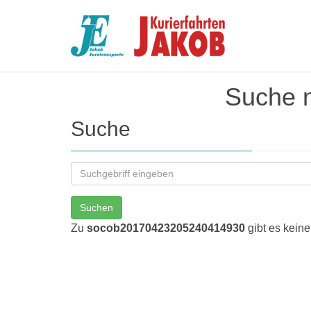
Suche 
Suche
Suchen
Zu
socob20170423205240414930
gibt es keine