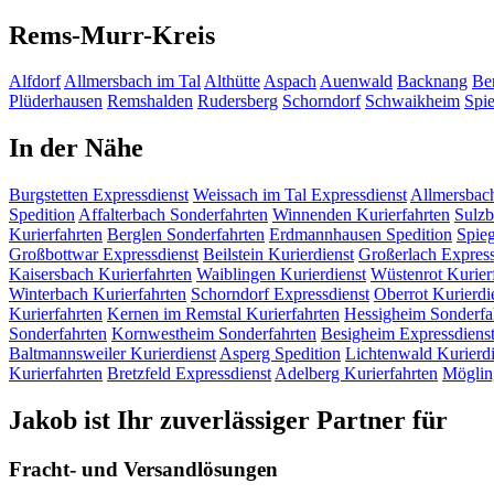
Rems-Murr-Kreis
Alfdorf
Allmersbach im Tal
Althütte
Aspach
Auenwald
Backnang
Be
Plüderhausen
Remshalden
Rudersberg
Schorndorf
Schwaikheim
Spi
In der Nähe
Burgstetten
Expressdienst
Weissach im Tal
Expressdienst
Allmersbac
Spedition
Affalterbach
Sonderfahrten
Winnenden
Kurierfahrten
Sulzb
Kurierfahrten
Berglen
Sonderfahrten
Erdmannhausen
Spedition
Spie
Großbottwar
Expressdienst
Beilstein
Kurierdienst
Großerlach
Express
Kaisersbach
Kurierfahrten
Waiblingen
Kurierdienst
Wüstenrot
Kurier
Winterbach
Kurierfahrten
Schorndorf
Expressdienst
Oberrot
Kurierdi
Kurierfahrten
Kernen im Remstal
Kurierfahrten
Hessigheim
Sonderfa
Sonderfahrten
Kornwestheim
Sonderfahrten
Besigheim
Expressdiens
Baltmannsweiler
Kurierdienst
Asperg
Spedition
Lichtenwald
Kurierdi
Kurierfahrten
Bretzfeld
Expressdienst
Adelberg
Kurierfahrten
Mögli
Jakob ist Ihr zuverlässiger Partner für
Fracht- und Versandlösungen