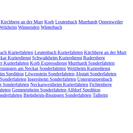
Kirchberg an der Murr
Korb
Leutenbach
Murrhardt
Oppenweiler
Welzheim
Winnenden
Winterbach
pach
Kurierfahrten
Leutenbach
Kurierfahrten
Kirchberg an der Murr
ckar
Kurierdienst
Schwaikheim
Kurierdienst
Rudersberg
rr
Kurierfahrten
Korb
Expressdienst
Murrhardt
Sonderfahrten
enningen am Neckar
Sonderfahrten
Welzheim
Kurierdienst
eim
Spedition
Löwenstein
Sonderfahrten
Abstatt
Sonderfahrten
Sonderfahrten
Ingersheim
Sonderfahrten
Untergruppenbach
rg
Sonderfahrten
Neckarwestheim
Kurierfahrten
Fichtenberg
ahrten
Gemmrigheim
Sonderfahrten
Alfdorf
Spedition
nderfahrten
Bietigheim-Bissingen
Sonderfahrten
Talheim