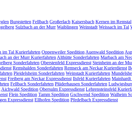
rglen
Burgstetten
Fellbach
Großerlach
Kaisersbach
Kernen im Remstal
egelberg
Sulzbach an der Murr
Waiblingen
Weinstadt
Weissach im Tal
h im Tal
Kurierfahrten
Oppenweiler
Spedition
Auenwald
Spedition
As
ach an der Murr
Kurierfahrten
Althütte
Sonderfahrten
Marbach am Ne
gelberg
Sonderfahrten
Oberstenfeld
Expressdienst
Steinheim an der Mu
dienst
Remshalden
Sonderfahrten
Remseck am Neckar
Kurierdienst
B
fahrten
Pleidelsheim
Sonderfahrten
Weinstadt
Kurierfahrten
Mundelsh
enst
Freiberg am Neckar
Expressdienst
Ilsfeld
Kurierfahrten
Mainhardt
hrten
Fellbach
Sonderfahrten
Plüderhausen
Sonderfahrten
Ludwigsbu
t
Aichwald
Spedition
Obersulm
Expressdienst
Lehrensteinsfeld
Kurierf
enst
Flein
Spedition
Tamm
Spedition
Gschwend
Spedition
Walheim
So
ngen
Expressdienst
Ellhofen
Spedition
Pfedelbach
Expressdienst