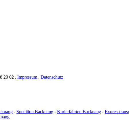
8 20 02
.
Impressum
.
Datenschutz
acknang
-
Spedition Backnang
-
Kurierfahrten Backnang
-
Expresstrans
knang