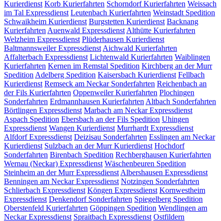
Kurierdienst
Korb
Kurierfahrten
Schorndorf
Kurierfahrten
Weissach
im Tal
Expressdienst
Leutenbach
Kurierfahrten
Weinstadt
Spedition
Schwaikheim
Kurierdienst
Burgstetten
Kurierdienst
Backnang
Kurierfahrten
Auenwald
Expressdienst
Althütte
Kurierfahrten
Welzheim
Expressdienst
Plüderhausen
Kurierdienst
Baltmannsweiler
Expressdienst
Aichwald
Kurierfahrten
Affalterbach
Expressdienst
Lichtenwald
Kurierfahrten
Waiblingen
Kurierfahrten
Kernen im Remstal
Spedition
Kirchberg an der Murr
Spedition
Adelberg
Spedition
Kaisersbach
Kurierdienst
Fellbach
Kurierdienst
Remseck am Neckar
Sonderfahrten
Reichenbach an
der Fils
Kurierfahrten
Oppenweiler
Kurierfahrten
Plochingen
Sonderfahrten
Erdmannhausen
Kurierfahrten
Altbach
Sonderfahrten
Börtlingen
Expressdienst
Marbach am Neckar
Expressdienst
Aspach
Spedition
Ebersbach an der Fils
Spedition
Uhingen
Expressdienst
Wangen
Kurierdienst
Murrhardt
Expressdienst
Alfdorf
Expressdienst
Deizisau
Sonderfahrten
Esslingen am Neckar
Kurierdienst
Sulzbach an der Murr
Kurierdienst
Hochdorf
Sonderfahrten
Birenbach
Spedition
Rechberghausen
Kurierfahrten
Wernau (Neckar)
Expressdienst
Wäschenbeuren
Spedition
Steinheim an der Murr
Expressdienst
Albershausen
Expressdienst
Benningen am Neckar
Expressdienst
Notzingen
Sonderfahrten
Schlierbach
Expressdienst
Köngen
Expressdienst
Kornwestheim
Expressdienst
Denkendorf
Sonderfahrten
Spiegelberg
Spedition
Oberstenfeld
Kurierfahrten
Göppingen
Spedition
Wendlingen am
Neckar
Expressdienst
Spraitbach
Expressdienst
Ostfildern