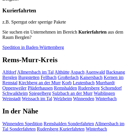
Kurierfahrten
z.B. Sperrgut oder sperrige Pakete
Sie suchen ein Unternehmen im Bereich
Kurierfahrten
aus dem
Raum Berglen?
Spedition in Baden-Württemberg
Rems-Murr-Kreis
Alfdorf
Allmersbach im Tal
Althütte
Aspach
Auenwald
Backnang
Berglen
Burgstetten
Fellbach
Großerlach
Kaisersbach
Kernen im
Remstal
Kirchberg an der Murr
Korb
Leutenbach
Murrhardt
Oppenweiler
Plüderhausen
Remshalden
Rudersberg
Schorndorf
Schwaikheim
Spiegelberg
Sulzbach an der Murr
Waiblingen
Weinstadt
Weissach im Tal
Welzheim
Winnenden
Winterbach
In der Nähe
Winnenden
Spedition
Remshalden
Sonderfahrten
Allmersbach im
Tal
Sonderfahrten
Rudersberg
Kurierfahrten
Winterbach