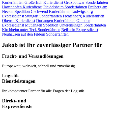
Kurierfahrten
Großerlach
Kurierdienst
Großbottwar
Sonderfahrten
Hattenhofen
Kurierdienst
Pleidelsheim
Sonderfahrten
Freiberg am
Neckar
Spedition
Gschwend
Kurierfahrten
Ludwigsburg
Expressdienst
Stuttgart
Sonderfahrten
Fichtenberg
Kurierfahrten
Oberrot
Kurierdienst
Durlangen
Kurierfahrten
Ohmden
Expressdienst
Mutlangen
Spedition
Unterensingen
Sonderfahrten
Kirchheim unter Teck
Sonderfahrten
Beilstein
Expressdienst
Neuhausen auf den Fildern
Sonderfahrten
Jakob ist Ihr zuverlässiger Partner für
Fracht- und Versandlösungen
Europaweit, weltweit, schnell und zuverlässig.
Logistik
Dienstleistungen
Ihr kompetenter Partner für alle Fragen der Logistik.
Direkt- und
Expressdienste