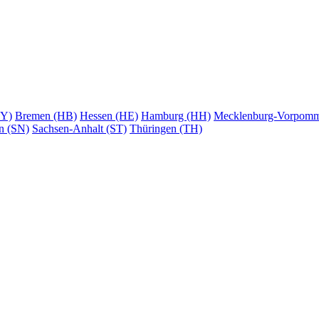
BY)
Bremen (HB)
Hessen (HE)
Hamburg (HH)
Mecklenburg-Vorpom
n (SN)
Sachsen-Anhalt (ST)
Thüringen (TH)