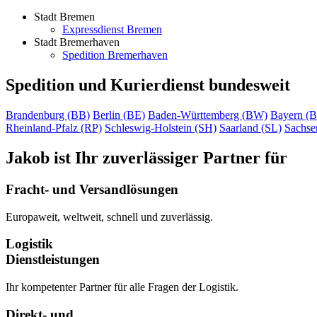
Stadt Bremen
Expressdienst
Bremen
Stadt Bremerhaven
Spedition
Bremerhaven
Spedition und Kurierdienst bundesweit
Brandenburg (BB)
Berlin (BE)
Baden-Württemberg (BW)
Bayern (
Rheinland-Pfalz (RP)
Schleswig-Holstein (SH)
Saarland (SL)
Sachse
Jakob ist Ihr zuverlässiger Partner für
Fracht- und Versandlösungen
Europaweit, weltweit, schnell und zuverlässig.
Logistik
Dienstleistungen
Ihr kompetenter Partner für alle Fragen der Logistik.
Direkt- und