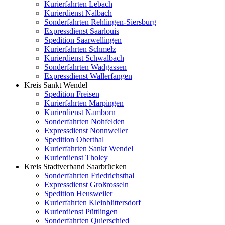
Kurierfahrten
Lebach
Kurierdienst
Nalbach
Sonderfahrten
Rehlingen-Siersburg
Expressdienst
Saarlouis
Spedition
Saarwellingen
Kurierfahrten
Schmelz
Kurierdienst
Schwalbach
Sonderfahrten
Wadgassen
Expressdienst
Wallerfangen
Kreis Sankt Wendel
Spedition
Freisen
Kurierfahrten
Marpingen
Kurierdienst
Namborn
Sonderfahrten
Nohfelden
Expressdienst
Nonnweiler
Spedition
Oberthal
Kurierfahrten
Sankt Wendel
Kurierdienst
Tholey
Kreis Stadtverband Saarbrücken
Sonderfahrten
Friedrichsthal
Expressdienst
Großrosseln
Spedition
Heusweiler
Kurierfahrten
Kleinblittersdorf
Kurierdienst
Püttlingen
Sonderfahrten
Quierschied