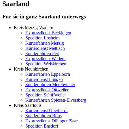
Saarland
Für sie in ganz Saarland unterwegs
Kreis Merzig-Wadern
Expressdienst
Beckingen
Spedition
Losheim
Kurierfahrten
Merzig
Kurierdienst
Mettlach
Sonderfahrten
Perl
Expressdienst
Wadern
Spedition
Weiskirchen
Kreis Neunkirchen
Kurierfahrten
Eppelborn
Kurierdienst
Illingen
Sonderfahrten
Merchweiler
Expressdienst
Ottweiler
Spedition
Schiffweiler
Kurierfahrten
Spiesen-Elversberg
Kreis Saarlouis
Kurierdienst
Überherrn
Sonderfahrten
Bous
Expressdienst
Dillingen/Saar
Spedition
Ensdorf