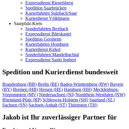
Expressdienst
Riegelsberg
Spedition
Saarbrücken
Kurierfahrten
Sulzbach/Saar
Kurierdienst
Völklingen
Saarpfalz-Kreis
Sonderfahrten
Bexbach
Expressdienst
Blieskastel
Spedition
Gersheim
Kurierfahrten
Homburg
Kurierdienst
Kirkel
Sonderfahrten
Mandelbachtal
Expressdienst
Sankt Ingbert
Spedition und Kurierdienst bundesweit
Brandenburg (BB)
Berlin (BE)
Baden-Württemberg (BW)
Bayern
(BY)
Bremen (HB)
Hessen (HE)
Hamburg (HH)
Mecklenburg-
Vorpommern (MV)
Niedersachsen (NI)
Nordrhein-Westfalen (NW)
Rheinland-Pfalz (RP)
Schleswig-Holstein (SH)
Saarland (SL)
Sachsen (SN)
Sachsen-Anhalt (ST)
Thüringen (TH)
Jakob ist Ihr zuverlässiger Partner für